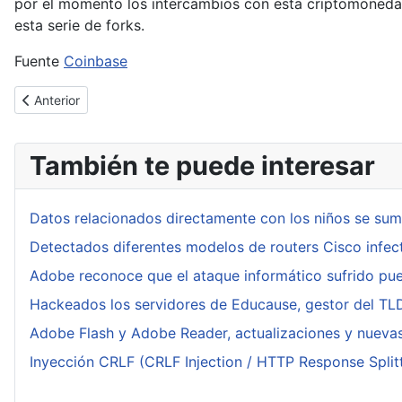
por el momento los intercambios con esta criptomoneda h
esta serie de forks.
Fuente
Coinbase
Artículo anterior: [Cybertruco]Bloquear o configurar el modo d
Anterior
También te puede interesar
Datos relacionados directamente con los niños se sum
Detectados diferentes modelos de routers Cisco infe
Adobe reconoce que el ataque informático sufrido pue
Hackeados los servidores de Educause, gestor del TL
Adobe Flash y Adobe Reader, actualizaciones y nueva
Inyección CRLF (CRLF Injection / HTTP Response Splitt