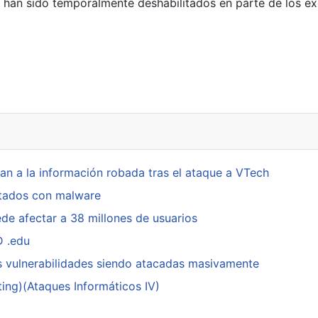
an sido temporalmente deshabilitados en parte de los exch
e actualizaciones de Windows 10 por GPO de dominio
an a la información robada tras el ataque a VTech
ctados con malware
de afectar a 38 millones de usuarios
D .edu
s vulnerabilidades siendo atacadas masivamente
ing)(Ataques Informáticos IV)