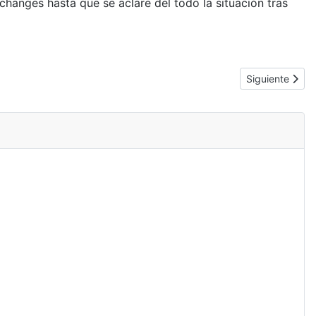
anges hasta que se aclare del todo la situación tras
Artículo siguie
Siguiente