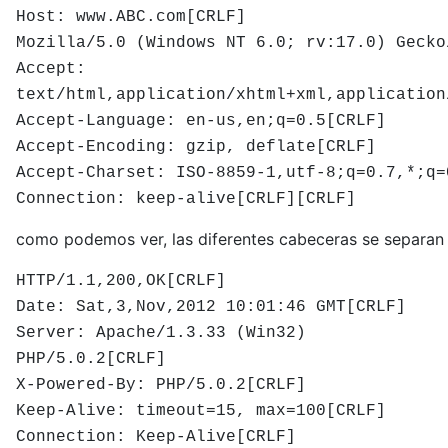
Host: www.ABC.com[CRLF]
Mozilla/5.0 (Windows NT 6.0; rv:17.0) Gecko
Accept:
text/html,application/xhtml+xml,application
Accept-Language: en-us,en;q=0.5[CRLF]
Accept-Encoding: gzip, deflate[CRLF]
Accept-Charset: ISO-8859-1,utf-8;q=0.7,*;q=
Connection: keep-alive[CRLF][CRLF]
como podemos ver, las diferentes cabeceras se separan 
HTTP/1.1,200,OK[CRLF]
Date: Sat,3,Nov,2012 10:01:46 GMT[CRLF]
Server: Apache/1.3.33 (Win32)
PHP/5.0.2[CRLF]
X-Powered-By: PHP/5.0.2[CRLF]
Keep-Alive: timeout=15, max=100[CRLF]
Connection: Keep-Alive[CRLF]