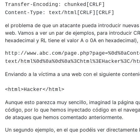
Transfer-Encoding: chunked[CRLF]
Content-Type: text/html[CRLF][CRLF]
el problema de que un atacante pueda introducir nuevas 
web. Vamos a ver un par de ejemplos, para introducir C
hexadecimal y RL tiene el valor A o 0A en hexadecimal), 
http://www.abc.com/page.php?page=%0d%0aCont
text/html%0d%0a%0d%0a%3Chtml%3EHacker%3C/ht
Enviando a la víctima a una web con el siguiente conteni
<html>Hacker</html>
Aunque esto parezca muy sencillo, imaginad la página q
código, por lo que hemos inyectado código en el navegad
de ataques que hemos comentado anteriormente.
Un segundo ejemplo, en el que podéis ver directamente 