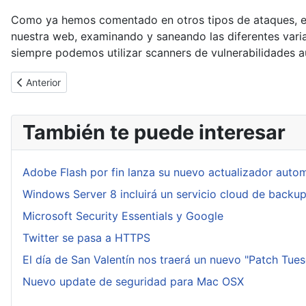
Como ya hemos comentado en otros tipos de ataques, el m
nuestra web, examinando y saneando las diferentes vari
siempre podemos utilizar scanners de vulnerabilidades a
Artículo anterior: El Top 10 de vulnerabilidades según Kaspersky
Anterior
También te puede interesar
Adobe Flash por fin lanza su nuevo actualizador auto
Windows Server 8 incluirá un servicio cloud de backu
Microsoft Security Essentials y Google
Twitter se pasa a HTTPS
El día de San Valentín nos traerá un nuevo "Patch Tue
Nuevo update de seguridad para Mac OSX