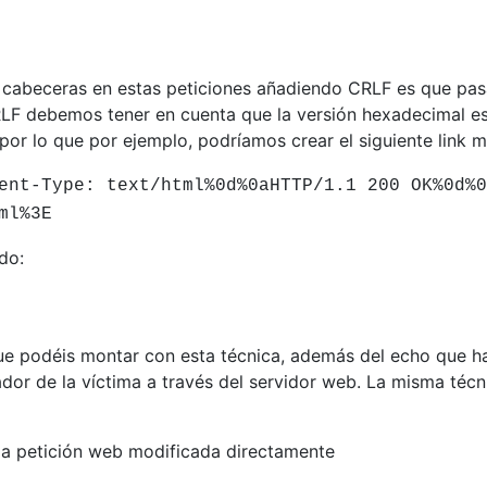
cabeceras en estas peticiones añadiendo CRLF es que pasar
RLF debemos tener en cuenta que la versión hexadecimal e
por lo que por ejemplo, podríamos crear el siguiente link 
ent-Type: text/html%0d%0aHTTP/1.1 200 OK%0d%0
ml%3E
do:
ue podéis montar con esta técnica, además del echo que ha
or de la víctima a través del servidor web. La misma técn
la petición web modificada directamente