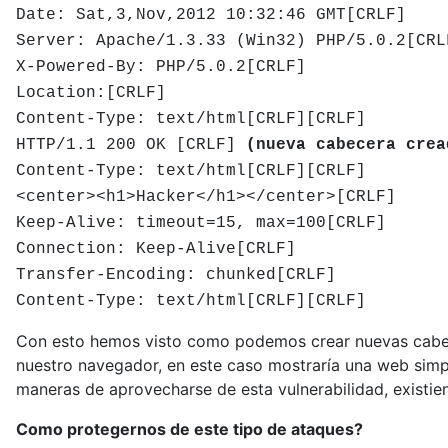
Date:
Sat,3,Nov,2012 10:32:46 GMT
[CRLF]
Server: Apache/1.3.33 (Win32) PHP/5.0.2[CRL
X-Powered-By: PHP/5.0.2[CRLF]
Location:[CRLF]
Content-Type: text/html[CRLF][CRLF]
HTTP/1.1 200 OK [CRLF]
(nueva cabecera crea
Content-Type: text/html[CRLF][CRLF]
<center><h1>Hacker</h1></center>[CRLF]
Keep-Alive: timeout=15, max=100[CRLF]
Connection: Keep-Alive[CRLF]
Transfer-Encoding: chunked[CRLF]
Content-Type: text/html[CRLF][CRLF]
Con esto hemos visto como podemos crear nuevas cabece
nuestro navegador, en este caso mostraría una web simpl
maneras de aprovecharse de esta vulnerabilidad, existi
Como protegernos de este tipo de ataques?