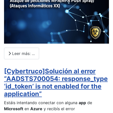
Leer más: ...
[Cybertruco]Solución al error
“AADSTS700054: response_type
‘id_token’ is not enabled for the
application”
Estáis intentando conectar con alguna
app
de
Microsoft
en
Azure
y recibís el error