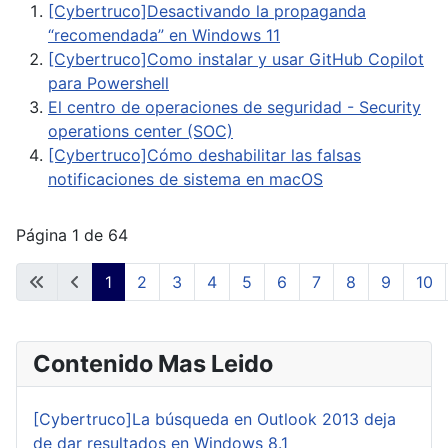
[Cybertruco]Desactivando la propaganda
“recomendada” en Windows 11
[Cybertruco]Como instalar y usar GitHub Copilot
para Powershell
El centro de operaciones de seguridad - Security
operations center (SOC)
[Cybertruco]Cómo deshabilitar las falsas
notificaciones de sistema en macOS
Página 1 de 64
1
2
3
4
5
6
7
8
9
10
Contenido Mas Leido
[Cybertruco]La búsqueda en Outlook 2013 deja
de dar resultados en Windows 8.1