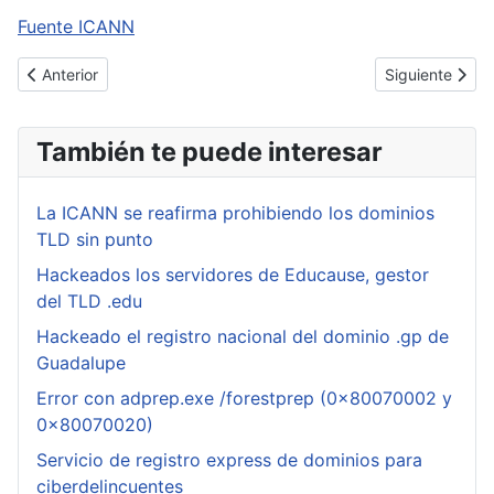
Fuente ICANN
Artículo anterior: Adobe reconoce que el ataque informático sufr
Artículo sigui
Anterior
Siguiente
También te puede interesar
La ICANN se reafirma prohibiendo los dominios
TLD sin punto
Hackeados los servidores de Educause, gestor
del TLD .edu
Hackeado el registro nacional del dominio .gp de
Guadalupe
Error con adprep.exe /forestprep (0x80070002 y
0x80070020)
Servicio de registro express de dominios para
ciberdelincuentes