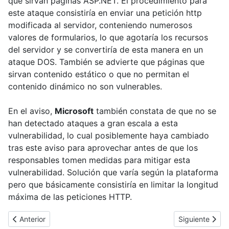
que sirvan páginas ASP.NET. El procedimiento para
este ataque consistiría en enviar una petición http
modificada al servidor, conteniendo numerosos
valores de formularios, lo que agotaría los recursos
del servidor y se convertiría de esta manera en un
ataque DOS. También se advierte que páginas que
sirvan contenido estático o que no permitan el
contenido dinámico no son vulnerables.
En el aviso,
Microsoft
también constata de que no se
han detectado ataques a gran escala a esta
vulnerabilidad, lo cual posiblemente haya cambiado
tras este aviso para aprovechar antes de que los
responsables tomen medidas para mitigar esta
vulnerabilidad. Solución que varía según la plataforma
pero que básicamente consistiría en limitar la longitud
máxima de las peticiones HTTP.
Artículo anterior: La iniciativa Trustworthy Computing
Artículo sigui
Anterior
Siguiente