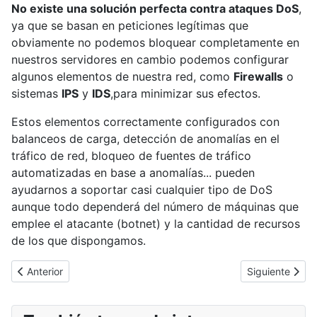
No existe una solución perfecta contra ataques DoS
,
ya que se basan en peticiones legítimas que
obviamente no podemos bloquear completamente en
nuestros servidores en cambio podemos configurar
algunos elementos de nuestra red, como
Firewalls
o
sistemas
IPS
y
IDS
,para minimizar sus efectos.
Estos elementos correctamente configurados con
balanceos de carga, detección de anomalías en el
tráfico de red, bloqueo de fuentes de tráfico
automatizadas en base a anomalías... pueden
ayudarnos a soportar casi cualquier tipo de DoS
aunque todo dependerá del número de máquinas que
emplee el atacante (botnet) y la cantidad de recursos
de los que dispongamos.
Artículo anterior: Hackers chinos roban secretos de la marina ind
Artículo siguie
Anterior
Siguiente