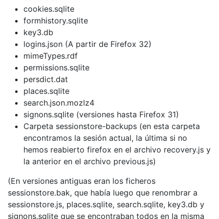
cookies.sqlite
formhistory.sqlite
key3.db
logins.json (A partir de Firefox 32)
mimeTypes.rdf
permissions.sqlite
persdict.dat
places.sqlite
search.json.mozlz4
signons.sqlite (versiones hasta Firefox 31)
Carpeta sessionstore-backups (en esta carpeta
encontramos la sesión actual, la última si no
hemos reabierto firefox en el archivo recovery.js y
la anterior en el archivo previous.js)
(En versiones antiguas eran los ficheros
sessionstore.bak, que había luego que renombrar a
sessionstore.js, places.sqlite, search.sqlite, key3.db y
signons.sqlite que se encontraban todos en la misma