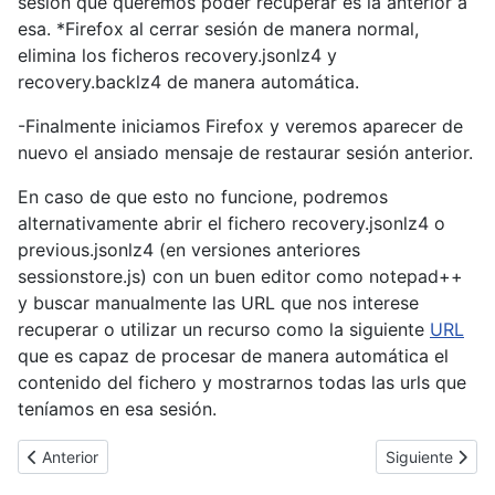
sesión que queremos poder recuperar es la anterior a
esa. *Firefox al cerrar sesión de manera normal,
elimina los ficheros recovery.jsonlz4 y
recovery.backlz4 de manera automática.
-Finalmente iniciamos Firefox y veremos aparecer de
nuevo el ansiado mensaje de restaurar sesión anterior.
En caso de que esto no funcione, podremos
alternativamente abrir el fichero recovery.jsonlz4 o
previous.jsonlz4 (en versiones anteriores
sessionstore.js) con un buen editor como notepad++
y buscar manualmente las URL que nos interese
recuperar o utilizar un recurso como la siguiente
URL
que es capaz de procesar de manera automática el
contenido del fichero y mostrarnos todas las urls que
teníamos en esa sesión.
Artículo anterior: Nueva actualización crítica para Adobe Flash
Artículo siguien
Anterior
Siguiente