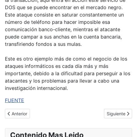
la transacción, aquí entra en acción este servicio de
DOS que se puede encontrar en el mercado negro.
Este ataque consiste en saturar constantemente un
número de teléfono para hacer imposible esa
comunicación banco-cliente, mientras el atacante
puede campar a sus anchas en la cuenta bancaria,
transfiriendo fondos a sus mulas.
Este es otro ejemplo más de como el negocio de los
ataques informáticos es cada día más y más
importante, debido a la dificultad para perseguir a los
atacantes y los problemas para llevar a cabo una
investigación internacional.
FUENTE
Artículo anterior: Web de Amnistía Internacional UK comprometid
Artículo siguie
Anterior
Siguiente
Contenido Mas Leido