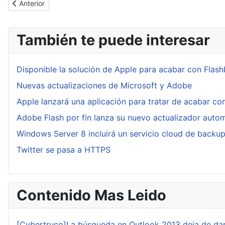
Artículo anterior: Publicado uno de los últimos exploits de Interne
Anterior
También te puede interesar
Disponible la solución de Apple para acabar con Flas
Nuevas actualizaciones de Microsoft y Adobe
Apple lanzará una aplicación para tratar de acabar co
Adobe Flash por fin lanza su nuevo actualizador auto
Windows Server 8 incluirá un servicio cloud de backu
Twitter se pasa a HTTPS
Contenido Mas Leido
[Cybertruco]La búsqueda en Outlook 2013 deja de dar