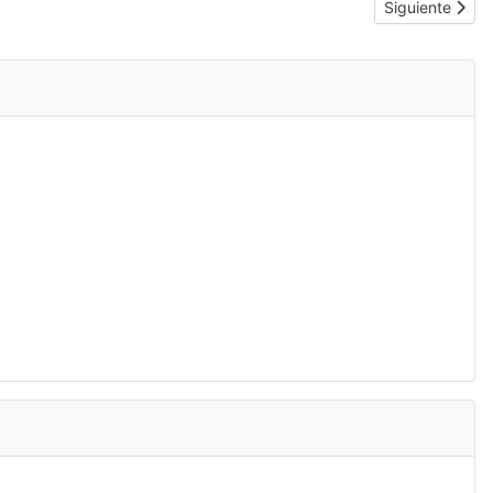
Artículo siguie
Siguiente