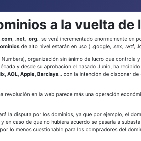
minios a la vuelta de 
.
com
, .
net
, .
org
.. se verá incrementado enormemente en p
ominios
de alto nivel estarán en uso ( .google, .sex, .wtf, .lol
Numbers), organización sin ánimo de lucro que controla y
 década y desde su aprobación el pasado Junio, ha recibid
lix, AOL, Apple, Barclays
... con la intención de disponer d
a revolución en la web parece más una operación económi
rá la disputa por los dominios, ya que por ejemplo, el domin
o y en caso de que no hubiera acuerdo se pasaría a subast
 por lo menos cuestionable para los compradores del domin