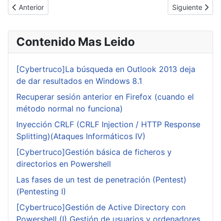
Artículo anterior: Wikileaks publica millones de emails de Stratfor
Artículo siguie
Anterior
Siguiente
Contenido Mas Leido
[Cybertruco]La búsqueda en Outlook 2013 deja
de dar resultados en Windows 8.1
Recuperar sesión anterior en Firefox (cuando el
método normal no funciona)
Inyección CRLF (CRLF Injection / HTTP Response
Splitting)(Ataques Informáticos IV)
[Cybertruco]Gestión básica de ficheros y
directorios en Powershell
Las fases de un test de penetración (Pentest)
(Pentesting I)
[Cybertruco]Gestión de Active Directory con
Powershell (I) Gestión de usuarios y ordenadores