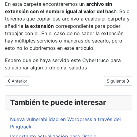
En esta carpeta encontraremos un
archivo sin
extensión con el nombre igual al valor del has
h. Solo
tenemos que copiar ese archivo a cualquier carpeta y
añadirle
la extensión
correspondiente para poder
trabajar con el. En el caso de no saber la extensión
hay múltiples servicios o maneras de sacarlo, pero
esto no lo cubriremos en este artículo.
Espero que os haya servido este Cybertruco para
solucionar algún problema, saludos
Artículo anterior: [Cybertruco]Creando una red virtual, subnets
Artículo siguie
Anterior
Siguiente
También te puede interesar
Nueva vulnerabilidad en Wordpress a través del
Pingback
Importante actualización para Oracle