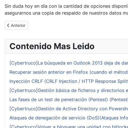
Sin duda hoy en día con la cantidad de opciones disponib
asegurarnos una copia de respaldo de nuestros datos 
Artículo anterior: El FBI cierra Megaupload
Anterior
Contenido Mas Leido
[Cybertruco]La búsqueda en Outlook 2013 deja de dar
Recuperar sesión anterior en Firefox (cuando el méto
Inyección CRLF (CRLF Injection / HTTP Response Splitt
[Cybertruco]Gestión básica de ficheros y directorios 
Las fases de un test de penetración (Pentest) (Pentesti
[Cybertruco]Gestión de Active Directory con Powershe
Ataques de denegación de servicio (DoS)(Ataques Infor
[Cybertruco]Volver a bloquear una unidad con bitlocker