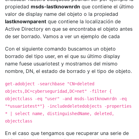
propiedad
msds-lastknownrdn
que contiene el último
valor de display name del objeto o la propiedad
lastknownparent
que contiene la localización de
Active Directory en que se encontraba el objeto antes
de ser borrado. Vamos a ver un ejemplo de cada
Con el siguiente comando buscamos un objeto
borrado del tipo user, en el que su último display
name fuese usuariotest y mostramos del mismo
nombre, DN, el estado de borrado y el tipo de objeto.
get-adobject -searchbase "CN=deleted
objects,DC=cyberseguridad,DC=net" -filter {
objectclass -eq "user" -and msds-lastknownrdn -eq
"*usuariotest*"} -includedeletedobjects -properties
* | select name, distinguishedName, deleted,
objectclass
En el caso que tengamos que recuperar una serie de