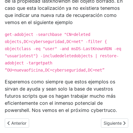
de la propiedad lastknowndn del objeto borrado. En
caso que esta localización ya no existiera tenemos
que indicar una nueva ruta de recuperación como
vemos en el siguiente ejemplo
get-adobject -searchbase "CN=deleted
objects,DC=cyberseguridad,DC=net" -filter {
objectclass -eq "user" -and msDS-LastKnownRDN -eq
"usuariotest"} -includedeletedobjects | restore-
adobject -targetpath
“OU=nuevaoficina,DC=cyberseguridad,DC=net”
Esperemos como siempre que estos ejemplos os
sirvan de ayuda y sean solo la base de vuestros
futuros scripts que os hagan trabajar mucho más
eficientemente con el inmenso potencial de
powershell. Nos vemos en el próximo cybertruco.
Artículo anterior: [Cybertruco]Subir ficheros locales a Sharepoin
Artículo siguie
Anterior
Siguiente