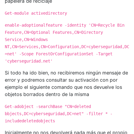
papelera de reciclaje
Get-module activedirectory
enable-adoptionalfeature -identity 'CN=Recycle Bin
Feature,CN=Optional Features,CN=Directory
Service,CN=Windows
NT,CN=Services,CN=Configuration,DC=cyberseguridad,DC
=net' -Scope ForestOrConfigurationSet -Target
'cyberseguridad.net'
Si todo ha ido bien, no recibiremos ningún mensaje de
error y podremos consultar su activación con por
ejemplo el siguiente comando que nos devuelve los
objetos borrados dentro de la misma
Get-adobject -searchBase "CN=deleted
bbjects,DC=cyberseguridad,DC=net" -filter * -
includedeletedobjects
Inicialmente no nos devolverá nada más que el propio