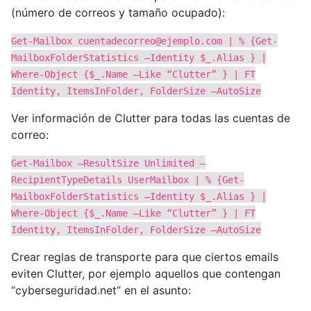
(número de correos y tamaño ocupado):
Get-Mailbox
cuentadecorreo@ejemplo.com
| % {Get-
MailboxFolderStatistics –Identity $_.Alias } |
Where-Object {$_.Name –Like “Clutter” } | FT
Identity, ItemsInFolder, FolderSize –AutoSize
Ver información de Clutter para todas las cuentas de
correo:
Get-Mailbox –ResultSize Unlimited –
RecipientTypeDetails UserMailbox | % {Get-
MailboxFolderStatistics –Identity $_.Alias } |
Where-Object {$_.Name –Like “Clutter” } | FT
Identity, ItemsInFolder, FolderSize –AutoSize
Crear reglas de transporte para que ciertos emails
eviten Clutter, por ejemplo aquellos que contengan
“cyberseguridad.net” en el asunto: