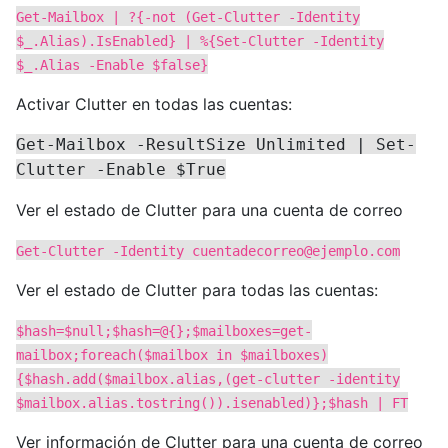
Get-Mailbox | ?{-not (Get-Clutter -Identity
$_.Alias).IsEnabled} | %{Set-Clutter -Identity
$_.Alias -Enable $false}
Activar Clutter en todas las cuentas:
Get-Mailbox -ResultSize Unlimited | Set-
Clutter -Enable $True
Ver el estado de Clutter para una cuenta de correo
Get-Clutter -Identity
cuentadecorreo@ejemplo.com
Ver el estado de Clutter para todas las cuentas:
$hash=$null;$hash=@{};$mailboxes=get-
mailbox;foreach($mailbox in $mailboxes)
{$hash.add($mailbox.alias,(get-clutter -identity
$mailbox.alias.tostring()).isenabled)};$hash | FT
Ver información de Clutter para una cuenta de correo