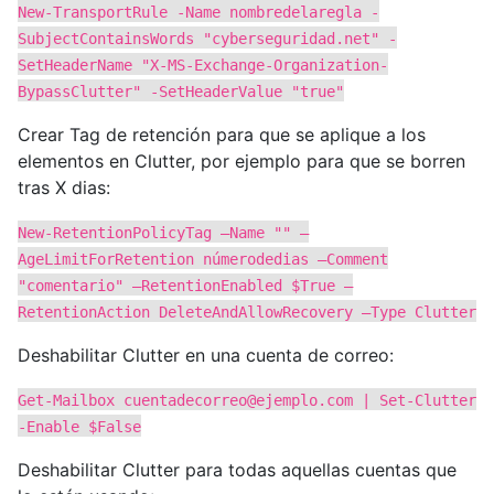
New-TransportRule -Name nombredelaregla -
SubjectContainsWords "cyberseguridad.net" -
SetHeaderName "X-MS-Exchange-Organization-
BypassClutter" -SetHeaderValue "true"
Crear Tag de retención para que se aplique a los
elementos en Clutter, por ejemplo para que se borren
tras X dias:
New-RetentionPolicyTag –Name "" –
AgeLimitForRetention númerodedias –Comment
"comentario" –RetentionEnabled $True –
RetentionAction DeleteAndAllowRecovery –Type Clutter
Deshabilitar Clutter en una cuenta de correo:
Get-Mailbox
cuentadecorreo@ejemplo.com
| Set-Clutter
-Enable $False
Deshabilitar Clutter para todas aquellas cuentas que