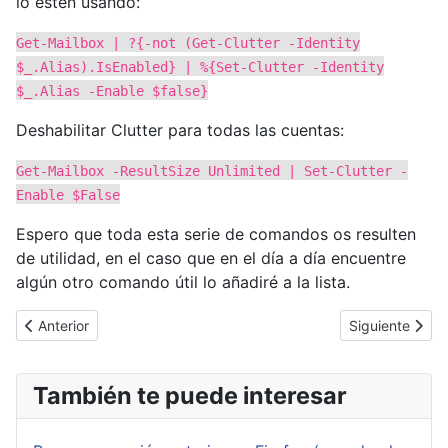
lo estén usando:
Get-Mailbox | ?{-not (Get-Clutter -Identity
$_.Alias).IsEnabled} | %{Set-Clutter -Identity
$_.Alias -Enable $false}
Deshabilitar Clutter para todas las cuentas:
Get-Mailbox -ResultSize Unlimited | Set-Clutter -
Enable $False
Espero que toda esta serie de comandos os resulten
de utilidad, en el caso que en el día a día encuentre
algún otro comando útil lo añadiré a la lista.
Artículo anterior: Grave vulnerabilidad en WinRAR relacionada co
Artículo siguie
Anterior
Siguiente
También te puede interesar