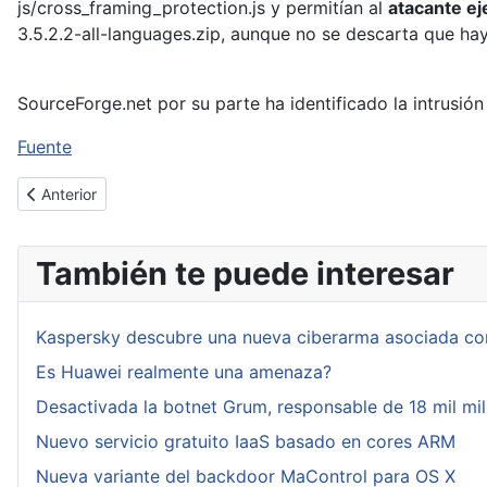
js/cross_framing_protection.js y permitían al
atacante ej
3.5.2.2-all-languages.zip, aunque no se descarta que hay
SourceForge.net por su parte ha identificado la intrusión
Fuente
Artículo anterior: Keccak es el algoritmo elegido como SHA-3
Anterior
También te puede interesar
Kaspersky descubre una nueva ciberarma asociada con
Es Huawei realmente una amenaza?
Desactivada la botnet Grum, responsable de 18 mil mil
Nuevo servicio gratuito IaaS basado en cores ARM
Nueva variante del backdoor MaControl para OS X