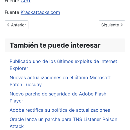
Fuente
Cert
Fuente
Krackattacks.com
Artículo anterior: Quad9, nuevo servicio DNS contra el cibercrim
Artículo siguie
Anterior
Siguiente
También te puede interesar
Publicado uno de los últimos exploits de Internet
Explorer
Nuevas actualizaciones en el último Microsoft
Patch Tuesday
Nuevo parche de seguridad de Adobe Flash
Player
Adobe rectifica su política de actualizaciones
Oracle lanza un parche para TNS Listener Poison
Attack