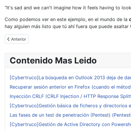
“It's sad and we can't imagine how it feels having to loo
Como podemos ver en este ejemplo, en el mundo de la
hay alguien más listo que tú ahí fuera que puede asaltar 
Artículo anterior: Duqu sigue planteando desafíos
Anterior
Contenido Mas Leido
[Cybertruco]La búsqueda en Outlook 2013 deja de dar
Recuperar sesión anterior en Firefox (cuando el méto
Inyección CRLF (CRLF Injection / HTTP Response Splitt
[Cybertruco]Gestión básica de ficheros y directorios 
Las fases de un test de penetración (Pentest) (Pentesti
[Cybertruco]Gestión de Active Directory con Powershe