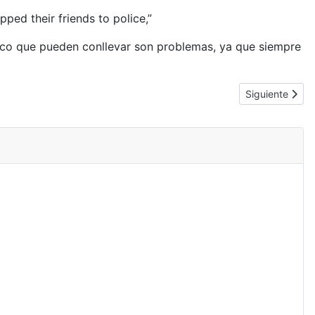
ped their friends to police,”
ico que pueden conllevar son problemas, ya que siempre
Artículo siguie
Siguiente