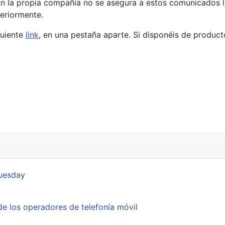
 la propia compañía no se asegura a estos comunicados la 
eriormente.
guiente
link
, en una pestaña aparte. Si disponéis de produc
 productos
Tuesday
e los operadores de telefonía móvil