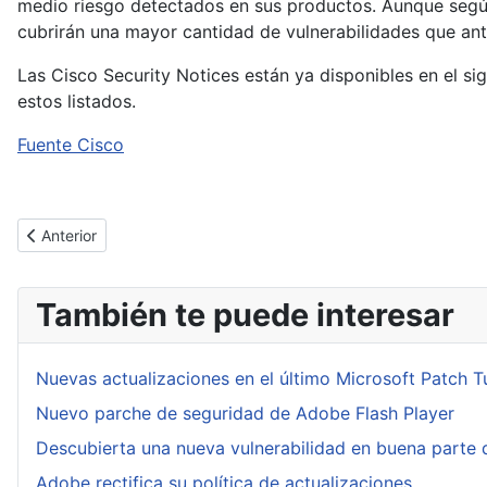
medio riesgo detectados en sus productos. Aunque según
cubrirán una mayor cantidad de vulnerabilidades que ant
Las Cisco Security Notices están ya disponibles en el si
estos listados.
Fuente Cisco
Artículo anterior: Oracle lanza 86 actualizaciones para diversos
Anterior
También te puede interesar
Nuevas actualizaciones en el último Microsoft Patch 
Nuevo parche de seguridad de Adobe Flash Player
Descubierta una nueva vulnerabilidad en buena parte d
Adobe rectifica su política de actualizaciones