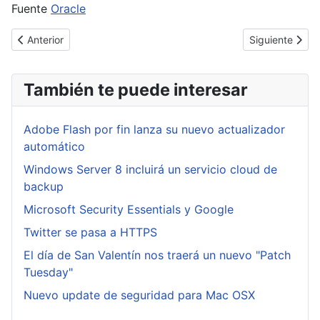
Fuente
Oracle
Artículo anterior: El troyano bancario Shylock se extiende por S
Artículo siguie
Anterior
Siguiente
También te puede interesar
Adobe Flash por fin lanza su nuevo actualizador
automático
Windows Server 8 incluirá un servicio cloud de
backup
Microsoft Security Essentials y Google
Twitter se pasa a HTTPS
El día de San Valentín nos traerá un nuevo "Patch
Tuesday"
Nuevo update de seguridad para Mac OSX