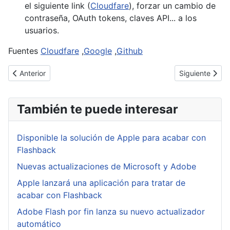
el siguiente link (
Cloudfare
), forzar un cambio de
contraseña, OAuth tokens, claves API... a los
usuarios.
Fuentes
Cloudfare
,
Google
,
Github
Artículo anterior: El peligro de los juguetes conectados, ¿están s
Artículo sigui
Anterior
Siguiente
También te puede interesar
Disponible la solución de Apple para acabar con
Flashback
Nuevas actualizaciones de Microsoft y Adobe
Apple lanzará una aplicación para tratar de
acabar con Flashback
Adobe Flash por fin lanza su nuevo actualizador
automático