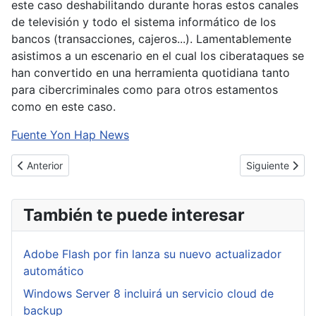
este caso deshabilitando durante horas estos canales
de televisión y todo el sistema informático de los
bancos (transacciones, cajeros...). Lamentablemente
asistimos a un escenario en el cual los ciberataques se
han convertido en una herramienta quotidiana tanto
para cibercriminales como para otros estamentos
como en este caso.
Fuente Yon Hap News
Artículo anterior: Firefox llega a su versión 20 tras cumplir 15 año
Artículo sigui
Anterior
Siguiente
También te puede interesar
Adobe Flash por fin lanza su nuevo actualizador
automático
Windows Server 8 incluirá un servicio cloud de
backup