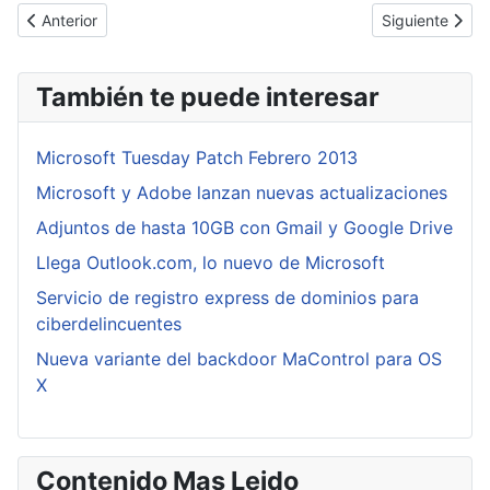
Artículo anterior: Clientes de Cisco Meraki pierden sus datos deb
Artículo siguie
Anterior
Siguiente
También te puede interesar
Microsoft Tuesday Patch Febrero 2013
Microsoft y Adobe lanzan nuevas actualizaciones
Adjuntos de hasta 10GB con Gmail y Google Drive
Llega Outlook.com, lo nuevo de Microsoft
Servicio de registro express de dominios para
ciberdelincuentes
Nueva variante del backdoor MaControl para OS
X
Contenido Mas Leido