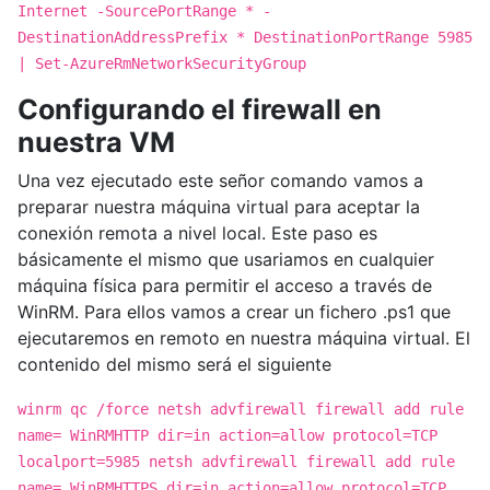
Internet -SourcePortRange * -
DestinationAddressPrefix * DestinationPortRange 5985
| Set-AzureRmNetworkSecurityGroup
Configurando el firewall en
nuestra VM
Una vez ejecutado este señor comando vamos a
preparar nuestra máquina virtual para aceptar la
conexión remota a nivel local. Este paso es
básicamente el mismo que usariamos en cualquier
máquina física para permitir el acceso a través de
WinRM. Para ellos vamos a crear un fichero .ps1 que
ejecutaremos en remoto en nuestra máquina virtual. El
contenido del mismo será el siguiente
winrm qc /force netsh advfirewall firewall add rule
name= WinRMHTTP dir=in action=allow protocol=TCP
localport=5985 netsh advfirewall firewall add rule
name= WinRMHTTPS dir=in action=allow protocol=TCP