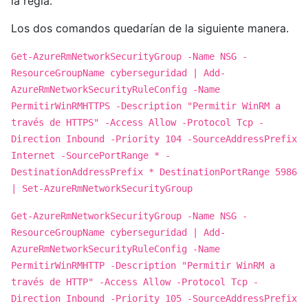
la regla.
Los dos comandos quedarían de la siguiente manera.
Get-AzureRmNetworkSecurityGroup -Name NSG -
ResourceGroupName cyberseguridad | Add-
AzureRmNetworkSecurityRuleConfig -Name
PermitirWinRMHTTPS -Description "Permitir WinRM a
través de HTTPS" -Access Allow -Protocol Tcp -
Direction Inbound -Priority 104 -SourceAddressPrefix
Internet -SourcePortRange * -
DestinationAddressPrefix * DestinationPortRange 5986
| Set-AzureRmNetworkSecurityGroup
Get-AzureRmNetworkSecurityGroup -Name NSG -
ResourceGroupName cyberseguridad | Add-
AzureRmNetworkSecurityRuleConfig -Name
PermitirWinRMHTTP -Description "Permitir WinRM a
través de HTTP" -Access Allow -Protocol Tcp -
Direction Inbound -Priority 105 -SourceAddressPrefix