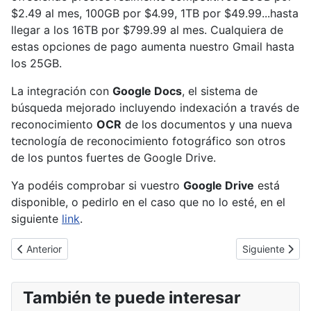
$2.49 al mes, 100GB por $4.99, 1TB por $49.99...hasta
llegar a los 16TB por $799.99 al mes. Cualquiera de
estas opciones de pago aumenta nuestro Gmail hasta
los 25GB.
La integración con
Google Docs
, el sistema de
búsqueda mejorado incluyendo indexación a través de
reconocimiento
OCR
de los documentos y una nueva
tecnología de reconocimiento fotográfico son otros
de los puntos fuertes de Google Drive.
Ya podéis comprobar si vuestro
Google Drive
está
disponible, o pedirlo en el caso que no lo esté, en el
siguiente
link
.
Artículo anterior: Microsoft corrige la vulnerabilidad 0-day de Ho
Artículo siguien
Anterior
Siguiente
También te puede interesar