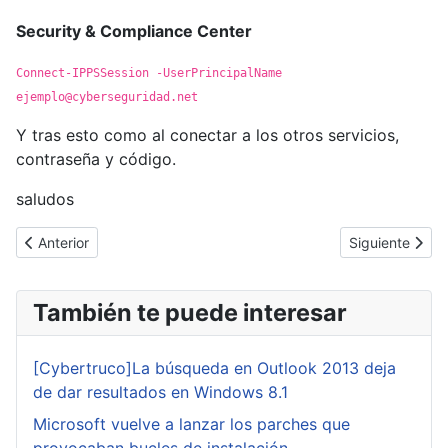
Security & Compliance Center
Connect-IPPSSession -UserPrincipalName
ejemplo@cyberseguridad.net
Y tras esto como al conectar a los otros servicios,
contraseña y código.
saludos
Artículo anterior: [Cybertruco]Eliminar un antiguo controlador de
Artículo siguie
Anterior
Siguiente
También te puede interesar
[Cybertruco]La búsqueda en Outlook 2013 deja
de dar resultados en Windows 8.1
Microsoft vuelve a lanzar los parches que