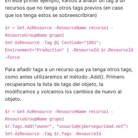
En este primer ejemplo, vamos a añadir un tag a un
recursos que no tenga otros tags previos (en caso
que los tenga estos se sobreescribiran)
$r = Get-AzResource -ResourceName recurso1 -
ResourceGroupName grupo1
Set-AzResource -Tag @{ CostCode="1001";
Environment="Production" } -ResourceId $r.ResourceId
-Force
Para añadir tags a un recurso que ya tenga otros tags,
como antes utilizaremos el método .Add(). Primero
recuperamos la lista de tags del objeto, la
modificamos y volcamos los cambios de nuevo al
objeto.
$r = Get-AzResource -ResourceName recurso1 -
ResourceGroupName grupo1
$r.Tags.Add("owner", "
usuario@cyberseguridad.net
”)
Set-AzResource -Tag $r.Tags -ResourceId