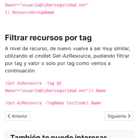
Owner="
usuario@cyberseguridad.net
"
}).ResourceGroupName
Filtrar recursos por tag
A nivel de recurso, de nuevo vuelve a ser muy similar,
utilizando el cmdlet Get-AzResource, pudiendo filtrar
por tag y valor o solo por tag como vemos a
continuación
(Get-AzResource -Tag @{
Owner="
usuario@cyberseguridad.net
"}).Name
(Get-AzResource -TagName CostCode).Name
Artículo anterior: [Cybertruco]Crear y restaurar backups de tab
Artículo sigui
Anterior
Siguiente
También te puede interesar