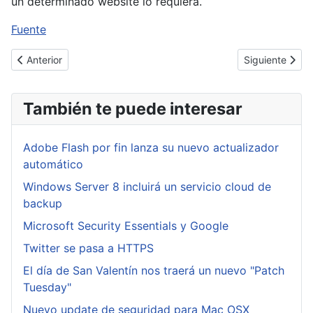
un determinado website lo requiera.
Fuente
Artículo anterior: Oracle reconoce la gravedad de la situación 
Artículo siguie
Anterior
Siguiente
También te puede interesar
Adobe Flash por fin lanza su nuevo actualizador
automático
Windows Server 8 incluirá un servicio cloud de
backup
Microsoft Security Essentials y Google
Twitter se pasa a HTTPS
El día de San Valentín nos traerá un nuevo "Patch
Tuesday"
Nuevo update de seguridad para Mac OSX