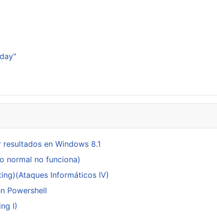
p
sday"
 resultados en Windows 8.1
do normal no funciona)
ing)(Ataques Informáticos IV)
en Powershell
ng I)