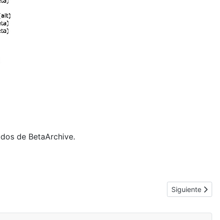
ados de BetaArchive.
Artículo siguie
Siguiente