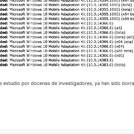
de estudio por docenas de investigadores, ya han sido borr
lidades