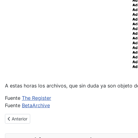
A estas horas los archivos, que sin duda ya son objeto 
Fuente
The Register
Fuente
BetaArchive
Artículo anterior: Petya, diferente ransomware, mismas vulnerabi
Anterior