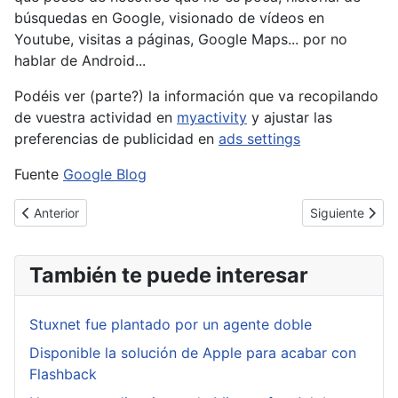
búsquedas en Google, visionado de vídeos en
Youtube, visitas a páginas, Google Maps... por no
hablar de Android...
Podéis ver (parte?) la información que va recopilando
de vuestra actividad en
myactivity
y ajustar las
preferencias de publicidad en
ads settings
Fuente
Google Blog
Artículo anterior: Filtrado masivo de Windows 10 builds y de cód
Artículo siguie
Anterior
Siguiente
También te puede interesar
Stuxnet fue plantado por un agente doble
Disponible la solución de Apple para acabar con
Flashback