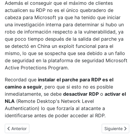
Además el conseguir que el máximo de clientes
actualicen su RDP no es el único quebradero de
cabeza para Microsoft ya que ha tenido que iniciar
una investigación interna para determinar si hubo un
robo de información respecto a la vulnerabilidad, ya
que poco tiempo después de la salida del parche ya
se detectó en China un exploit funcional para el
mismo, lo que se sospecha que sea debido a un fallo
de seguridad en la plataforma de seguridad Microsoft
Active Protections Program.
Recordad que
instalar el parche para RDP es el
camino a seguir
, pero que si esto no es posible
inmediatamente, se debe
desactivar RDP
o
activar el
NLA
(Remote Desktop's Network Level
Authentication) lo que forzaría al atacante a
identificarse antes de poder acceder al RDP.
Artículo anterior: Nueva resolución judicial sobre RapidShare, s
Artículo siguie
Anterior
Siguiente