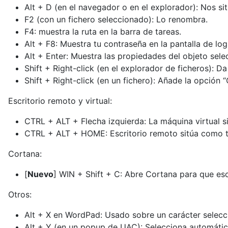
Alt + D (en el navegador o en el explorador): Nos sit
F2 (con un fichero seleccionado): Lo renombra.
F4: muestra la ruta en la barra de tareas.
Alt + F8: Muestra tu contraseña en la pantalla de log 
Alt + Enter: Muestra las propiedades del objeto sele
Shift + Right-click (en el explorador de ficheros): 
Shift + Right-click (en un fichero): Añade la opción
Escritorio remoto y virtual:
CTRL + ALT + Flecha izquierda: La máquina virtual si
CTRL + ALT + HOME: Escritorio remoto sitúa como te
Cortana:
[
Nuevo
] WIN + Shift + C: Abre Cortana para que e
Otros:
Alt + X en WordPad: Usado sobre un carácter selec
Alt + Y (en un popup de UAC): Selecciona automática