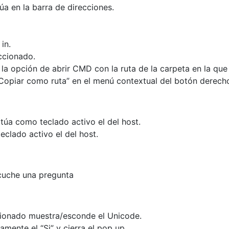
úa en la barra de direcciones.
in.
ccionado.
Da la opción de abrir CMD con la ruta de la carpeta en la q
 “Copiar como ruta” en el menú contextual del botón derech
túa como teclado activo el del host.
clado activo el del host.
scuche una pregunta
cionado muestra/esconde el Unicode.
mente el “Si” y cierra el pop up.