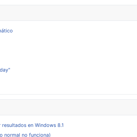
mático
p
sday"
 resultados en Windows 8.1
do normal no funciona)