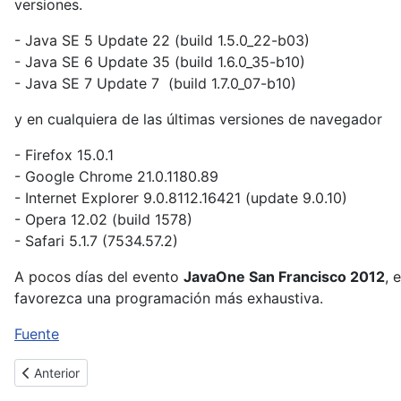
versiones.
- Java SE 5 Update 22 (build 1.5.0_22-b03)
- Java SE 6 Update 35 (build 1.6.0_35-b10)
- Java SE 7 Update 7 (build 1.7.0_07-b10)
y en cualquiera de las últimas versiones de navegador
- Firefox 15.0.1
- Google Chrome 21.0.1180.89
- Internet Explorer 9.0.8112.16421 (update 9.0.10)
- Opera 12.02 (build 1578)
- Safari 5.1.7 (7534.57.2)
A pocos días del evento
JavaOne San Francisco 2012
, 
favorezca una programación más exhaustiva.
Fuente
Artículo anterior: Detectado un backdoor en uno de los espejo
Anterior