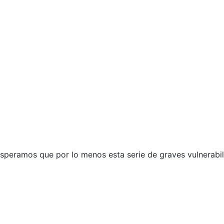
esperamos que por lo menos esta serie de graves vulnerabil
s de phpMyAdmin