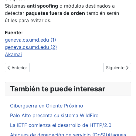
Sistemas
anti spoofing
o módulos destinados a
detectar
paquetes fuera de orden
también serán
útiles para evitarlos.
Fuente:
geneva.cs.umd.edu (1)
geneva.cs.umd.edu (2)
Akamai
Artículo anterior: Calificación de vulnerabilidades CVSS
Artículo sigui
Anterior
Siguiente
También te puede interesar
Ciberguerra en Oriente Próximo
Palo Alto presenta su sistema WildFire
La IETF comienza el desarrollo de HTTP/2.0
Ataques de denegación de servicio (DoS)(Ataques