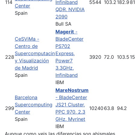
114
Infiniband
5544
103.2
182.9
81
Center
QDR, NVIDIA
Spain
2090
Bull SA
Magerit
-
CeSViMa -
BladeCenter
Centro de
PS702
Supercomputacin
Express,
228
3920
72.0
103.5
1
y Visualización
Power7
de Madrid
3.3GHz,
Spain
Infiniband
IBM
MareNostrum
Barcelona
- BladeCenter
Supercomputing
JS21 Cluster,
299
10240
63.8
94.2
Center
PPC 970, 2.3
Spain
GHz, Myrinet
IBM
Aunque como veis las diferencias son abismales,