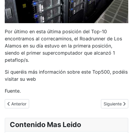
Por último en esta última posición del Top-10
encontramos al correcaminos, el Roadrunner de Los
Alamos en su día estuvo en la primera posición,
siendo el primer supercomputador que alcanzó 1
petaflop/s.
Si queréis más información sobre este Top500, podéis
visitar su web
Fuente.
Artículo anterior: Sentencia en contra del filtrado por parte de la
Artículo siguie
Anterior
Siguiente
Contenido Mas Leido