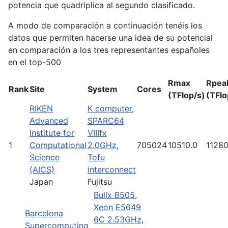
potencia que quadriplica al segundo clasificado.
A modo de comparación a continuación tenéis los
datos que permiten hacerse una idea de su potencial
en comparación a los tres representantes españoles
en el top-500
Rmax
Rpea
Rank
Site
System
Cores
(TFlop/s)
(TFlo
RIKEN
K computer,
Advanced
SPARC64
Institute for
VIIIfx
1
Computational
2.0GHz,
705024
10510.0
11280
Science
Tofu
(AICS)
interconnect
Japan
Fujitsu
Bullx B505,
Xeon E5649
Barcelona
6C 2.53GHz,
Supercomputing