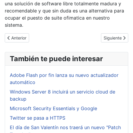
una solución de software libre totalmente madura y
recomendable y que sin duda es una alternativa para
ocupar el puesto de suite ofimatica en nuestro
sistema.
Artículo anterior: Inclusión de ficheros remotos (RFI Remote File I
Artículo siguie
Anterior
Siguiente
También te puede interesar
Adobe Flash por fin lanza su nuevo actualizador
automático
Windows Server 8 incluirá un servicio cloud de
backup
Microsoft Security Essentials y Google
Twitter se pasa a HTTPS
El día de San Valentín nos traerá un nuevo "Patch