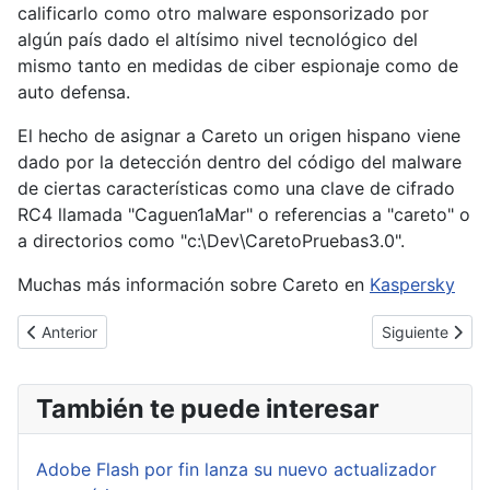
calificarlo como otro malware esponsorizado por
algún país dado el altísimo nivel tecnológico del
mismo tanto en medidas de ciber espionaje como de
auto defensa.
El hecho de asignar a Careto un origen hispano viene
dado por la detección dentro del código del malware
de ciertas características como una clave de cifrado
RC4 llamada "Caguen1aMar" o referencias a "careto" o
a directorios como "c:\Dev\CaretoPruebas3.0".
Muchas más información sobre Careto en
Kaspersky
Artículo anterior: Microsoft lanza 7 boletines de seguridad y dej
Artículo siguie
Anterior
Siguiente
También te puede interesar
Adobe Flash por fin lanza su nuevo actualizador