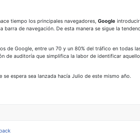
ace tiempo los principales navegadores,
Google
introduci
la barra de navegación. De esta manera se sigue la tenden
os de Google, entre un 70 y un 80% del tráfico en todas la
de auditoría que simplifica la labor de identificar aquell
e se espera sea lanzada hacía Julio de este mismo año.
 llegará a Windows 7 y 8.1
hback