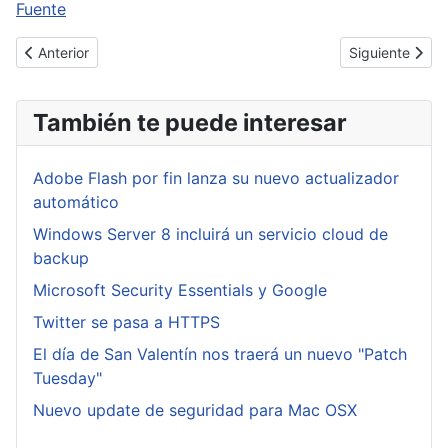
Fuente
Artículo anterior: El minado de criptomonedas se cuela a travé
Artículo sigui
Anterior
Siguiente
También te puede interesar
Adobe Flash por fin lanza su nuevo actualizador
automático
Windows Server 8 incluirá un servicio cloud de
backup
Microsoft Security Essentials y Google
Twitter se pasa a HTTPS
El día de San Valentín nos traerá un nuevo "Patch
Tuesday"
Nuevo update de seguridad para Mac OSX