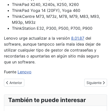
ThinkPad X240, X240s, X250, X260
ThinkPad Yoga 14 (20FY), Yoga 460
ThinkCentre M73, M73z, M78, M79, M83, M93,
M93p, M93z
ThinkStation E32, P300, P500, P700, P900
Lenovo urge actualizar a la versión
8.01.87
del
software, aunque tampoco sería mala idea dejar de
utilizar cualquier tipo de gestor de contraseñas y
recordarlas o apuntarlas en algún sitio más seguro
que un software.
Fuente
Lenovo
Artículo anterior: Chrome marcará como no seguras las webs q
Artículo sigui
Anterior
Siguiente
También te puede interesar