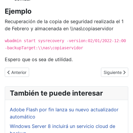
Ejemplo
Recuperación de la copia de seguridad realizada el 1
de Febrero y almacenada en \\nas\copiaservidor
wbadmin start sysrecovery -version:02/01/2022-12:00
-backupTarget:\\nas\copiaservidor
Espero que os sea de utilidad.
Artículo anterior: [Cybertruco]Deshabilitar notificaciones de C
Artículo sigui
Anterior
Siguiente
También te puede interesar
Adobe Flash por fin lanza su nuevo actualizador
automático
Windows Server 8 incluirá un servicio cloud de