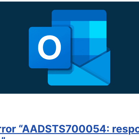
rror “AADSTS700054: respon