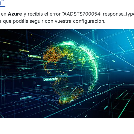
n”
en
Azure
y recibís el error “AADSTS700054: response_type 
a que podáis seguir con vuestra configuración.