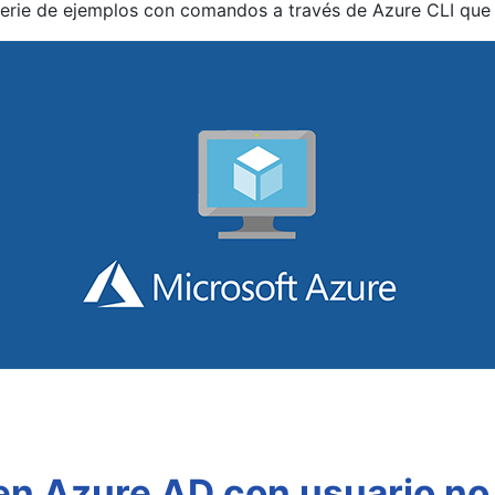
serie de ejemplos con comandos a través de Azure CLI que 
n Azure AD con usuario no 