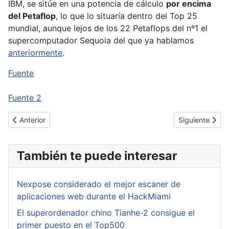
IBM, se sitúe en una potencia de cálculo
por encima
del Petaflop
, lo que lo situaría dentro del Top 25
mundial, aunque lejos de los 22 Petaflops del nº1 el
supercomputador Sequoia del que ya hablamos
anteriormente
.
Fuente
Fuente 2
Artículo anterior: Mozilla Firefox 16.0.2, será esta una versión se
Artículo sigui
Anterior
Siguiente
También te puede interesar
Nexpose considerado el mejor escaner de
aplicaciones web durante el HackMiami
El superordenador chino Tianhe-2 consigue el
primer puesto en el Top500