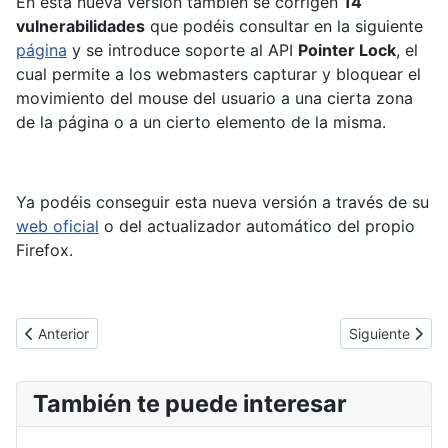
En esta nueva versión también se corrigen
14
vulnerabilidades
que podéis consultar en la siguiente
página
y se introduce soporte al API
Pointer Lock
, el
cual permite a los webmasters capturar y bloquear el
movimiento del mouse del usuario a una cierta zona
de la página o a un cierto elemento de la misma.
Ya podéis conseguir esta nueva versión a través de su
web oficial
o del actualizador automático del propio
Firefox.
Artículo anterior: Nuevo servicio gratuito IaaS basado en cores 
Artículo sigui
Anterior
Siguiente
También te puede interesar