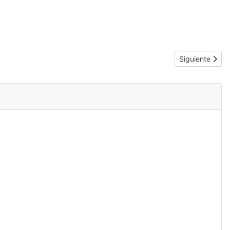
Artículo siguie
Siguiente