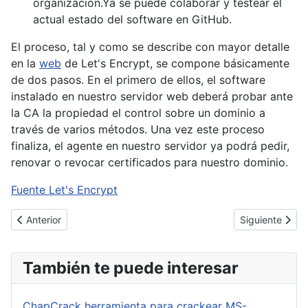
organización.Ya se puede colaborar y testear el
actual estado del software en GitHub.
El proceso, tal y como se describe con mayor detalle
en la
web
de Let's Encrypt, se compone básicamente
de dos pasos. En el primero de ellos, el software
instalado en nuestro servidor web deberá probar ante
la CA la propiedad el control sobre un dominio a
través de varios métodos. Una vez este proceso
finaliza, el agente en nuestro servidor ya podrá pedir,
renovar o revocar certificados para nuestro dominio.
Fuente Let's Encrypt
Artículo anterior: [Cybertruco]Resetear contraseña de adminis
Artículo siguie
Anterior
Siguiente
También te puede interesar
ChapCrack herramienta para crackear MS-