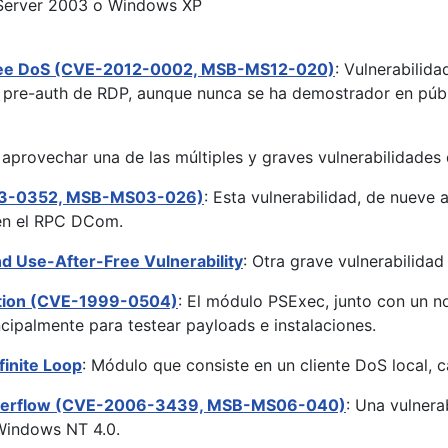
 Server 2003 o Windows XP
ree DoS (CVE-2012-0002, MSB-MS12-020)
: Vulnerabilida
el pre-auth de RDP, aunque nunca se ha demostrador en púb
 aprovechar una de las múltiples y graves vulnerabilidades
003-0352, MSB-MS03-026)
: Esta vulnerabilidad, de nueve
 en el RPC DCom.
 Use-After-Free Vulnerability
: Otra grave vulnerabilidad
ution (CVE-1999-0504)
: El módulo PSExec, junto con un 
ncipalmente para testear payloads e instalaciones.
finite Loop
: Módulo que consiste en un cliente DoS local, 
 Overflow (CVE-2006-3439, MSB-MS06-040)
: Una vulnera
 Windows NT 4.0.