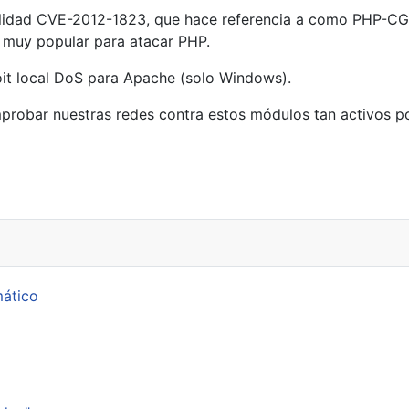
abilidad CVE-2012-1823, que hace referencia a como PHP-CGI
 muy popular para atacar PHP.
oit local DoS para Apache (solo Windows).
probar nuestras redes contra estos módulos tan activos po
sh Player y Adobe Air
mático
p