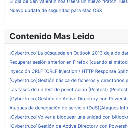
El día de San Valentín nos traerá un nuevo "Patch Tue
Nuevo update de seguridad para Mac OSX
Contenido Mas Leido
[Cybertruco]La búsqueda en Outlook 2013 deja de dar
Recuperar sesión anterior en Firefox (cuando el méto
Inyección CRLF (CRLF Injection / HTTP Response Splitt
[Cybertruco]Gestión básica de ficheros y directorios 
Las fases de un test de penetración (Pentest) (Pentesti
[Cybertruco]Gestión de Active Directory con Powershe
Ataques de denegación de servicio (DoS)(Ataques Infor
[Cybertruco]Volver a bloquear una unidad con bitlocker
[Cybertruco]Gestión de Active Directory con Powershe