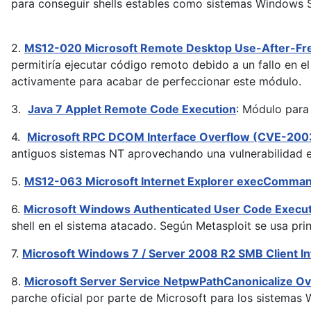
para conseguir shells estables como sistemas Windows
2.
MS12-020 Microsoft Remote Desktop Use-After-F
permitiría ejecutar código remoto debido a un fallo en 
activamente para acabar de perfeccionar este módulo.
3.
Java 7 Applet Remote Code Execution
: Módulo para
4.
Microsoft RPC DCOM Interface Overflow (CVE-2
antiguos sistemas NT aprovechando una vulnerabilidad
5.
MS12-063 Microsoft Internet Explorer execCommand
6.
Microsoft Windows Authenticated User Code Exec
shell en el sistema atacado. Según Metasploit se usa pri
7.
Microsoft Windows 7 / Server 2008 R2 SMB Client In
8.
Microsoft Server Service NetpwPathCanonicalize
parche oficial por parte de Microsoft para los sistemas