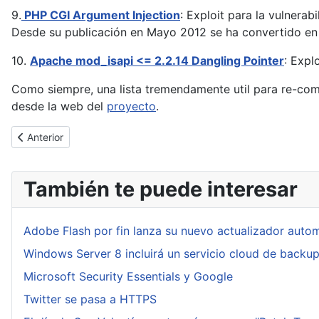
9.
PHP CGI Argument Injection
: Exploit para la vulner
Desde su publicación en Mayo 2012 se ha convertido en
10.
Apache mod_isapi <= 2.2.14 Dangling Pointer
: Expl
Como siempre, una lista tremendamente util para re-com
desde la web del
proyecto
.
Artículo anterior: Nueva importante actualización para Adobe Fla
Anterior
También te puede interesar
Adobe Flash por fin lanza su nuevo actualizador auto
Windows Server 8 incluirá un servicio cloud de backu
Microsoft Security Essentials y Google
Twitter se pasa a HTTPS