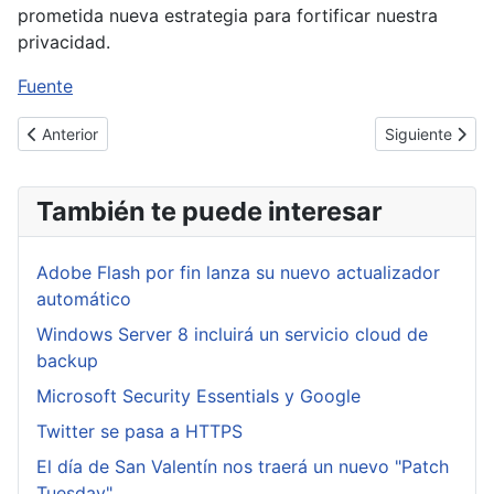
prometida nueva estrategia para fortificar nuestra
privacidad.
Fuente
Artículo anterior: Inyección CRLF (CRLF Injection / HTTP Respons
Artículo siguie
Anterior
Siguiente
También te puede interesar
Adobe Flash por fin lanza su nuevo actualizador
automático
Windows Server 8 incluirá un servicio cloud de
backup
Microsoft Security Essentials y Google
Twitter se pasa a HTTPS
El día de San Valentín nos traerá un nuevo "Patch
Tuesday"