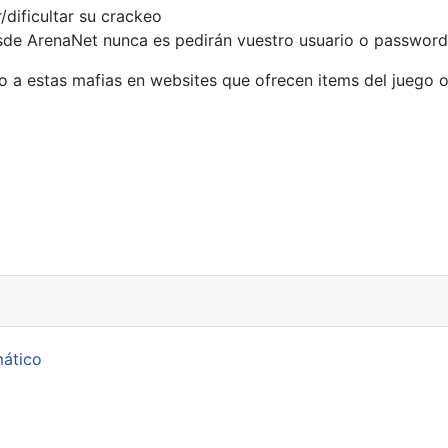
/dificultar su crackeo
sde ArenaNet nunca es pedirán vuestro usuario o password
o a estas mafias en websites que ofrecen items del juego o
a vista puesta en su parche KB2661254
mático
p